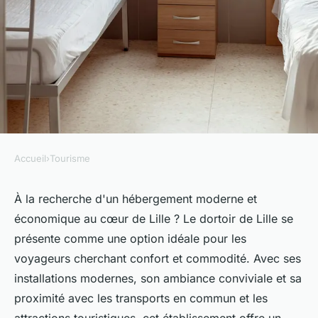
Accueil
›
Tourisme
TOURISME
Dortoir lille : votre
À la recherche d'un hébergement moderne et
économique au cœur de Lille ? Le dortoir de Lille se
hébergement moderne en
présente comme une option idéale pour les
centre-ville
voyageurs cherchant confort et commodité. Avec ses
installations modernes, son ambiance conviviale et sa
Lila
•
30 mars 2025
•
3 min de lecture
proximité avec les transports en commun et les