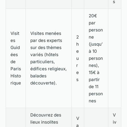
s
20€
par
person
Visit
Visites menées
2
ne
es
par des experts
h
(jusqu’
Guid
sur des thèmes
e
à 10
ées
variés (hôtels
u
person
de
particuliers,
r
nes),
Paris
édifices religieux,
e
15€ à
Histo
balades
s
partir
rique
découverte).
de 11
person
nes
Découvrez des
V
V
lieux insolites
iv
a