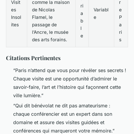
Visit
comme la maison
r
ri
es
de Nicolas
Variabl
e
a
Insol
Flamel, le
e
P
b
ites
passage de
a
l
l’Ancre, le musée
ri
e
des arts forains.
s
Citations Pertinentes
“Paris n’attend que vous pour révéler ses secrets !
Chaque visite est une opportunité d’admirer le
savoir-faire, l’art et l’histoire qui façonnent cette
ville lumière.”
“Qui dit bénévolat ne dit pas amateurisme :
chaque conférencier est un expert dans son
domaine et assure des visites guidées et
conférences qui marqueront votre mémoire.”