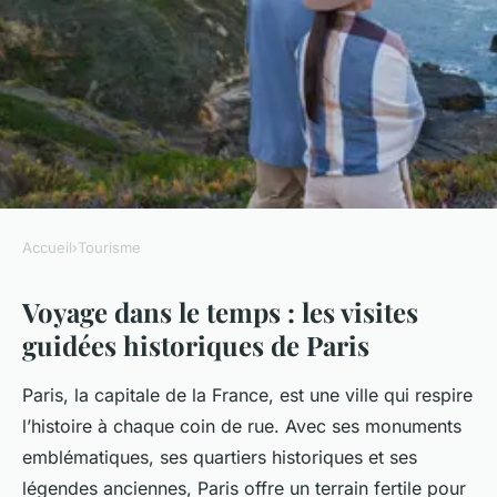
Accueil
›
Tourisme
TOURISME
Voyage dans le temps : les visites
Voyage dans le temps : les
guidées historiques de Paris
visites guidées historiques de
Paris
Paris, la capitale de la France, est une ville qui respire
l’histoire à chaque coin de rue. Avec ses monuments
Lila
•
5 février 2025
•
5 min de lecture
emblématiques, ses quartiers historiques et ses
légendes anciennes, Paris offre un terrain fertile pour