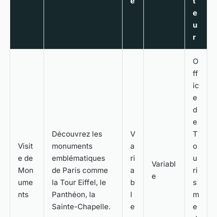
e
t
e
u
r
O
ff
ic
e
d
e
Découvrez les
V
T
Visit
monuments
a
o
e de
emblématiques
ri
u
Variabl
Mon
de Paris comme
a
ri
e
ume
la Tour Eiffel, le
b
s
nts
Panthéon, la
l
m
Sainte-Chapelle.
e
e