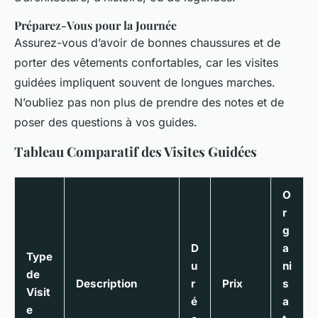
Préparez-Vous pour la Journée
Assurez-vous d’avoir de bonnes chaussures et de
porter des vêtements confortables, car les visites
guidées impliquent souvent de longues marches.
N’oubliez pas non plus de prendre des notes et de
poser des questions à vos guides.
Tableau Comparatif des Visites Guidées
O
r
g
D
a
Type
u
ni
de
Description
r
Prix
s
Visit
é
a
e