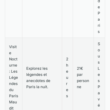
d
e
P
a
ri
s
S
Visit
o
e
u
Noct
2
s
urne
h
Explorez les
21€
L
: Les
e
légendes et
par
e
Lége
u
anecdotes de
person
s
ndes
r
Paris la nuit.
ne
P
du
e
a
Paris
s
v
Mau
é
dit