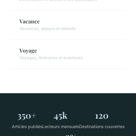
Vacance
Vacances, séjours et détente
Voyage
Voyages, itinéraires et aventures
350+
45k
120
Articles publiés
Lecteurs mensuels
Destinations couvertes